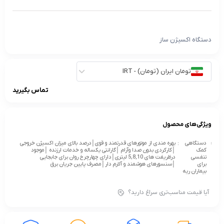
دستگاه اکسیژن ساز
تومان ایران (تومان) - IRT
تماس بگیرید
ویژگی‌های محصول
دستگاهی
:
بهره مندی از موتورهای قدرتمند و قوی│درصد بالای میزان اکسیژن خروجی
کمک
│کارکردی بدون صدا وآرام │گارانتی یکساله و خدمات ارزنده │موجود
تنفسی
درظریفت های 5,8,10 لیتری│دارای چهارچرخ روان برای جابجایی
برای
│سنسورهای هوشمند و آلارم دار│مصرف پایین جریان برق
بیماران ریه
آیا قیمت مناسب‌تری سراغ دارید؟