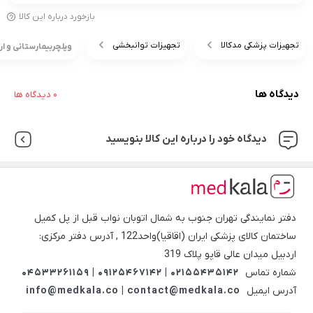
بازخورد درباره این کالا
تجهیزات پزشکی مدکالا
تجهیزات توانبخشی
ویلچربیمارستانی و ارتوپدی جی تی ا
دیدگاه ها
0 دیدگاه ها
دیدگاه خود را درباره این کالا بنویسید
دفتر نمایندگی تهران جنوب به شمال اتوبان نواب قبل از پل کمیل
ساختمان کالای پزشکی ایران (اقاقیا)واحد122 , آدرس دفتر مرکزی:
اردبیل میدان عالی قاپو پلاک 319
شماره تماس
02155435142 | 09125467142 | 04533261159
آدرس ایمیل
info@medkala.co | contact@medkala.co