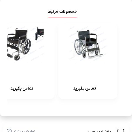
محصولات مرتبط
خرید ویلچر سه
ویلچر جی تی اس
کاره
GTS مدل 809B
تماس بگیرید
تماس بگیرید
بیمار[بهترین
(قیمت + خرید)
قیمت
بازار]+تخفف
2درصدی تا فردا
نقد و بررسی
نمایش بیشتر