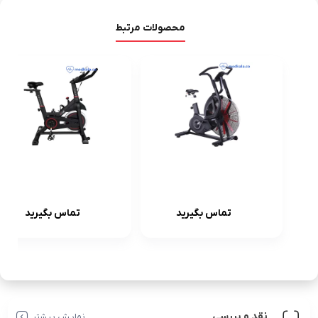
محصولات مرتبط
دوچرخه ثابت
دوچرخه
ایربایک
اسپینینگ
تماس بگیرید
تماس بگیرید
باشگاهی
پروفیتنس
پروفیتنس مدل
(ProFitness)م
82109 (قیمت +
دلR-97501
خرید)
نقد و بررسی
نمایش بیشتر