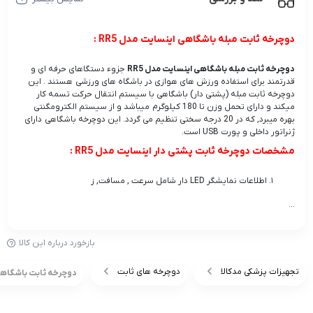
دوچرخه ثابت مبله باشگاهی اینسایت مدل RR5 :
دوچرخه ثابت مبله باشگاهی اینسایت مدل RR5
جزوء دستگاهای حرفه ای و
قدرتمند برای استفاده ورزش های هوازی در باشگاه های ورزشی هستند . این
دوچرخه ثابت مبله (پشتی دار) باشگاهی با سیستم انتقال حرکت تسمه کار
میکند و دارای تحمل وزن تا 180 کیلوگرم میباشد و از سیستم الکترومگنتی
بهره میبرد, که در 20 درجه سختی تنظیم می گردد. این دوچرخه باشگاهی دارای
ژنراتور داخلی و پورت USB است.
مشخصات دوچرخه ثابت پشتی دار اينسايت مدل RR5 :
اطلاعات نمایشگر LED دار شامل سرعت , مسافت, ز
...
بازخورد درباره این کالا
تجهیزات پزشکی مدکالا
دوچرخه های ثابت
دوچرخه ثابت باشگاهی پشتی دار اینس