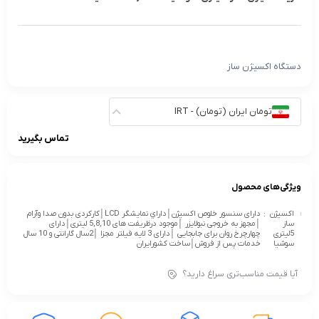
دستگاه اکسیژن ساز
تومان ایران (تومان) - IRT
تماس بگیرید
ویژگی‌های محصول
اکسیژن
:
دارای سنسور خلوص اکسيژن│داراي نمايشگر LCD│کارکردی بدون صدا وآرام
ساز
│مجهز به خروجی نبولايزر │موجود درظریفت های 5,8,10 لیتری│دارای
5لیتری
چهارچرخ روان برای جابجایی │دارای 3 لايه فيلتر مجزا │2سال گارانتی و 10 سال
سوشیا
خدمات پس از فروش│ساخت کشورایران
آیا قیمت مناسب‌تری سراغ دارید؟