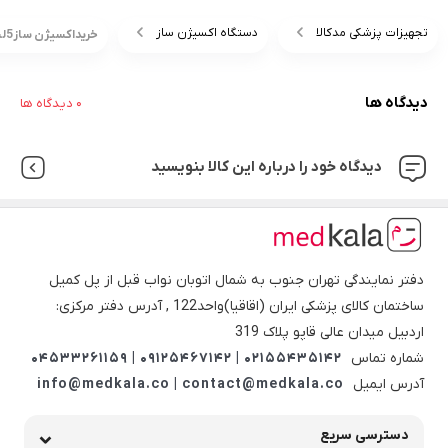
تجهیزات پزشکی مدکالا
دستگاه اکسیژن ساز
خریداکسیژن ساز5لیتری سوشیا Soshya SA5+قیمت
دیدگاه ها
0 دیدگاه ها
دیدگاه خود را درباره این کالا بنویسید
دفتر نمایندگی تهران جنوب به شمال اتوبان نواب قبل از پل کمیل
ساختمان کالای پزشکی ایران (اقاقیا)واحد122 , آدرس دفتر مرکزی:
اردبیل میدان عالی قاپو پلاک 319
شماره تماس
02155435142 | 09125467142 | 04533261159
آدرس ایمیل
info@medkala.co | contact@medkala.co
دسترسی سریع