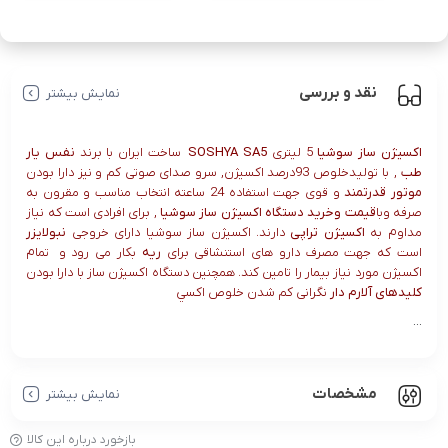
لیتری+طبق
مدzenithmed
قرارداد
یمت
نقد و بررسی
نمایش بیشتر
اکسيژن ساز سوشيا
5 ليتری
SOSHYA SA5
ساخت ايران با برند
نفس يار
طب
, با توليدخلوص 93درصد اکسيژن, سرو صدای صوتی کم و نيز دارا بودن
موتور قدرتمند
و قوی جهت استفاده 24 ساعته انتخاب مناسب و مقرون به
صرفه وبا
قیمت وخرید دستگاه اکسیژن ساز سوشیا
, برای افرادی است که نياز
مداوم به
اکسيژن تراپی
دارند. اکسیژن ساز سوشیا دارای خروجی
نبولايزر
است که جهت مصرف دارو های استنشاقی برای
ريه
بکار می رود و تمام
اکسیژن مورد نیاز بیمار را تامین کند. همچنين دستگاه اکسيژن ساز با دارا بودن
کلیدهای آلارم دار
نگرانی کم شدن خلوص اکسي
...
مشخصات
نمایش بیشتر
بازخورد درباره این کالا