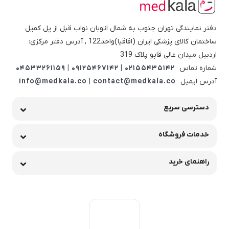
دفتر نمایندگی تهران جنوب به شمال اتوبان نواب قبل از پل کمیل
ساختمان کالای پزشکی ایران (اقاقیا)واحد122 , آدرس دفتر مرکزی:
اردبیل میدان عالی قاپو پلاک 319
شماره تماس
02155435142 | 09125467142 | 04533261159
آدرس ایمیل
info@medkala.co | contact@medkala.co
دسترسی سریع
خدمات فروشگاه
راهنمای خرید