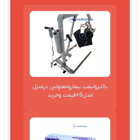
بالابرولیفت بیمارومعلولین درمنزل
مدلB+قیمت وخرید