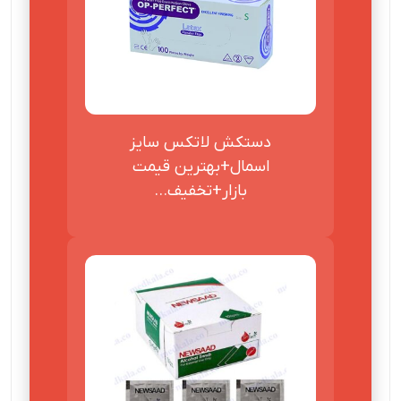
دستکش لاتکس سایز
اسمال+بهترین قیمت
بازار+تخفیف...