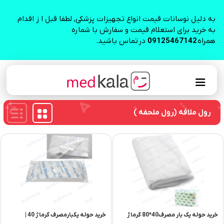
به دلیل نوسانات قیمت انواع تجهیزات پزشکی, لطفا قبل ا ز اقدام
به خرید برای استعلام قیمت و سفارش با شماره
همراه
09125467142
در تماس باشید.
رول ملافه (رول ملحفه )
خرید حوله یک بار مصرف40*80 گرماژ
خرید حوله یکبارمصرف گرماژ 40 |