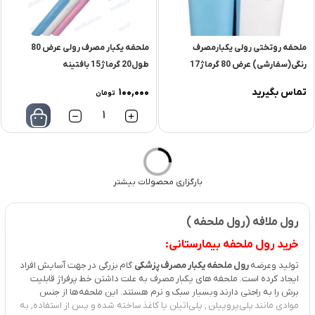
ملحفه روتختی رولی یکبارمصرف
ملحفه يکبار مصرف رولی عرض 80
رنگی(سفارشی) عرض 80 گرماژ17
طول20 گرماژ15 بافتینه
طول 20 متر
تماس بگیرید
100,000
تومان
تعداد
بارگزاری محصولات بیشتر
رول ملافه (رول ملحفه )
خرید رول ملحفه بیمارستانی:
تولید وعرضه
رول ملحفه یکبار مصرف پزشکی
گام بزرگی در جهت آسایش افراد
ایجاد کرده است. ملحفه های یکبار مصرف به علت داشتن خط پرفراژ قابلیت
برش را به راحتی دارند وبسیار سبک و نرم هستند. این ملحفه‌ها از جنس
موادی مانند پلی‌پروپیلن , پلی‌اتیلن یا کاغذ ساخته شده‌ و پس از استفاده, به