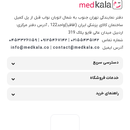
دفتر نمایندگی تهران جنوب به شمال اتوبان نواب قبل از پل کمیل
ساختمان کالای پزشکی ایران (اقاقیا)واحد122 , آدرس دفتر مرکزی:
اردبیل میدان عالی قاپو پلاک 319
شماره تماس
02155435142 | 09125467142 | 04533261159
آدرس ایمیل
info@medkala.co | contact@medkala.co
دسترسی سریع
خدمات فروشگاه
راهنمای خرید