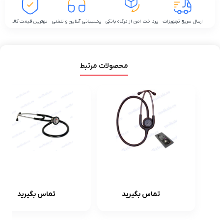
ارسال سریع تجهیزات
پرداخت امن از درگاه بانکی
پشتیبانی آنلاین و تلفنی
بهترین قیمت کالا
محصولات مرتبط
گوشی
گوشی
پزشکی(stethos
پزشکی(stethos
تماس بگیرید
تماس بگیرید
cope)مدل لیتمن
cope)تک پاویون