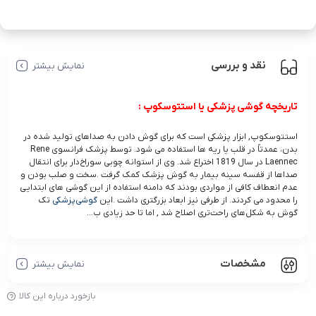
کلاس3 فول
زنیت مدل320-
مشکی5803
ZTH
نقد و بررسی
نمایش بیشتر
تاریخچه گوشی پزشکی یا استتوسکوپ :
استتوسکوپ, ابزار پزشکی است که برای گوش دادن به صداهای تولید شده در
بدن، عمدتاً در قلب یا ریه ها استفاده می شود. توسط پزشک فرانسوی Rene
Laennec در سال 1819 اختراع شد. وی از استوانه چوبی سوراخ‌دار برای انتقال
صداها از قفسه سینه بیمار به گوش پزشک کمک گرفت .سخت و صلب بودن و
عدم انعطاف کافی از مواردی بودند که دامنه استفاده از این گوشی های ابتدایی
را محدود می کردند. از طرفی نیز ابعاد بزرگتری داشت .این
گوشی‌پزشکی
تک
گوش به شکل‌های راحت‌تری اصلاح شد , اما تا حد زیادی ب...
مشخصات
نمایش بیشتر
بازخورد درباره این کالا