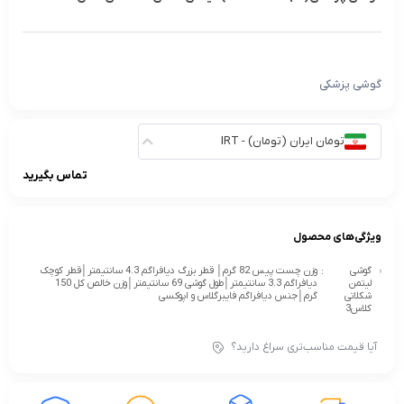
گوشی پزشکی
تومان ایران (تومان) - IRT
تماس بگیرید
ویژگی‌های محصول
گوشی
:
وزن چست پیس 82 گرم│ قطر بزرگ دیافراگم 4.3 سانتیمتر│قطر کوچک
لیتمن
دیافراگم 3.3 سانتیمتر│طول گوشی 69 سانتیمتر│وزن خالص کل 150
شکلاتی
گرم│جنس دیافراگم فایبرگلاس و اپوکسی
کلاس3
آیا قیمت مناسب‌تری سراغ دارید؟