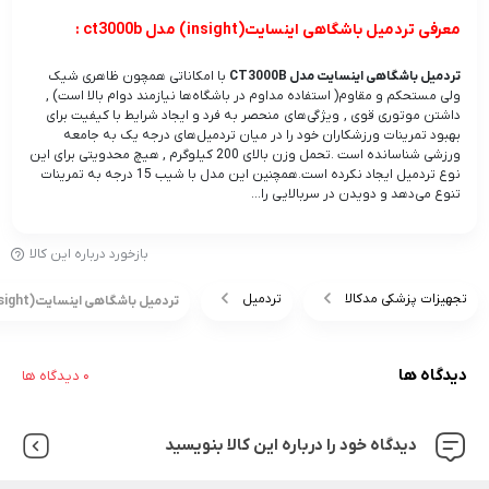
معرفی تردمیل باشگاهی اینسایت(insight) مدل ct3000b :
تردمیل باشگاهی اینسایت مدل CT3000B
با امکاناتی همچون ظاهری شیک
ولی مستحکم و مقاوم( استفاده مداوم در باشگاه‌ها نیازمند دوام بالا است) ,
داشتن موتوری قوی , ویژگی‌های منحصر به فرد و ایجاد شرایط با کیفیت برای
بهبود تمرینات ورزشکاران خود را در میان تردمیل‌های درجه یک به جامعه
ورزشی شناسانده است .تحمل وزن بالای 200 کیلوگرم , هیچ محدویتی برای این
نوع تردمیل ایجاد نکرده است.همچنین این مدل با شیب 15 درجه به تمرینات
تنوع می‌دهد و دویدن در سربالایی را...
بازخورد درباره این کالا
تجهیزات پزشکی مدکالا
تردمیل
تردمیل باشگاهی اینسایت(insight) مدل ct3000b|قیمت+خرید
دیدگاه ها
0 دیدگاه ها
دیدگاه خود را درباره این کالا بنویسید