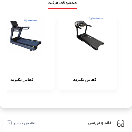
محصولات مرتبط
تردمیل نیمه
تردمیل باشگاهی
باشگاهی
اکوفیت(EcoFit)
تماس بگیرید
تماس بگیرید
پروفیتنس
مدل H9 |
ProFitness
قیمت+خرید
2054(خرید+قیم
ت)
نقد و بررسی
نمایش بیشتر