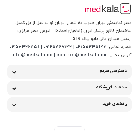
دفتر نمایندگی تهران جنوب به شمال اتوبان نواب قبل از پل کمیل
ساختمان کالای پزشکی ایران (اقاقیا)واحد122 , آدرس دفتر مرکزی:
اردبیل میدان عالی قاپو پلاک 319
شماره تماس
02155435142 | 09125467142 | 04533261159
آدرس ایمیل
info@medkala.co | contact@medkala.co
دسترسی سریع
خدمات فروشگاه
راهنمای خرید