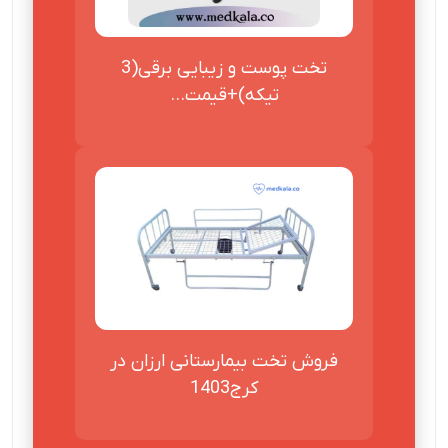
تخت پوست و زیبایی برقی(3
تیکه)+قیمت...
فروش تخت بيمارستانی ارزان در
کرج1403