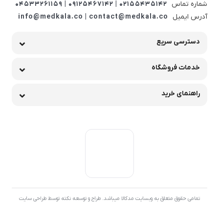
شماره تماس
02155435142 | 09125467142 | 04533261159
آدرس ایمیل
info@medkala.co | contact@medkala.co
دسترسی سریع
خدمات فروشگاه
راهنمای خرید
تمامی حقوق متعلق به وبسایت مدکالا میباشد. طراح و توسعه نکته توسط طراحی سایت