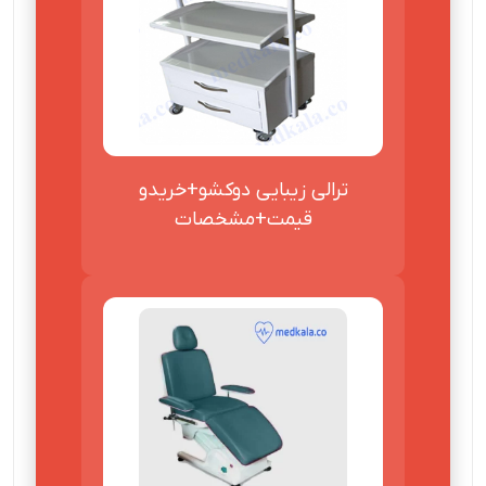
ترالی زیبایی دوکشو+خریدو
قیمت+مشخصات