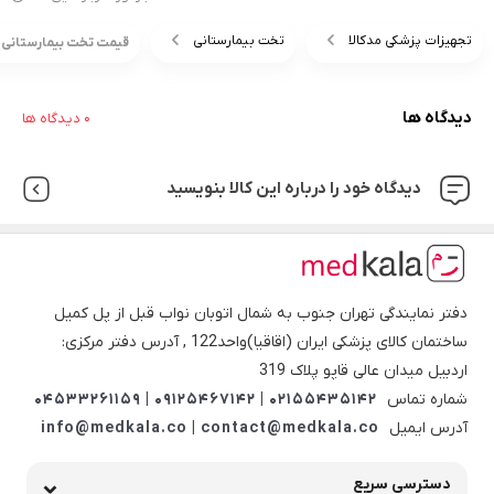
تجهیزات پزشکی مدکالا
تخت بیمارستانی
قیمت تخت بیمارستانی لگن
دیدگاه ها
0 دیدگاه ها
دیدگاه خود را درباره این کالا بنویسید
دفتر نمایندگی تهران جنوب به شمال اتوبان نواب قبل از پل کمیل
ساختمان کالای پزشکی ایران (اقاقیا)واحد122 , آدرس دفتر مرکزی:
اردبیل میدان عالی قاپو پلاک 319
شماره تماس
02155435142 | 09125467142 | 04533261159
آدرس ایمیل
info@medkala.co | contact@medkala.co
دسترسی سریع