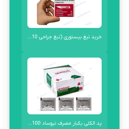
خرید تیغ بیستوری (تیغ جراحی 10...
پد الکلی یکبار مصرف نیوساد 100...