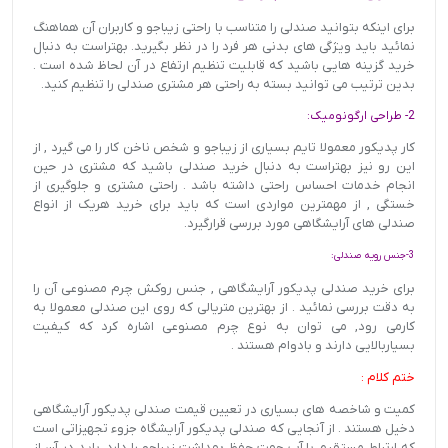
برای اینکه بتوانید صندلی را متناسب با راحتی زیباجو و کاربران آن هماهنگ
نمائید باید ویژگی های بدنی هر فرد را در نظر بگیرید. بهتراست به دنبال
خرید گزینه هایی باشید که قابلیت تنظیم ارتفاع در آن لحاظ شده است .
بدین ترتیب می توانید بسته به راحتی هر مشتری صندلی را تنظیم کنید.
2- طراحی ارگونومیک:
کار پدیکور معمولا تایم بسیاری از زیباجو و شخص ناخن کار را می گیرد , از
این رو نیز بهتراست به دنبال خرید صندلی باشید که مشتری در حین
انجام خدمات احساس راحتی داشته باشد . راحتی مشتری و جلوگیری از
خستگی , از مهمترین مواردی است که باید برای خرید هریک از انواع
صندلی های آرایشگاهی مورد بررسی قرارگیرد.
3-جنس رویه صندلی:
برای خرید صندلی پدیکور آرایشگاهی , جنس روکش چرم مصنوعی آن را
به دقت بررسی نمائید . از بهترین متریالی که روی این صندلی معمولا به
کارمی رود, می توان به نوع چرم مصنوعی اشاره کرد که کیفیت
بسیاربالایی دارند و بادوام هستند .
ختم کلام :
کمیت و شاخصه های بسیاری در تعیین قیمت صندلی پدیکور آرایشگاهی
دخیل هستند . از آنجایی که صندلی پدیکور آرایشگاه جزوء تجهیزاتی است
که ارتباط مستقیم با آب جهت حفظ بهداشت زیباجو را دارد, باید در آن از