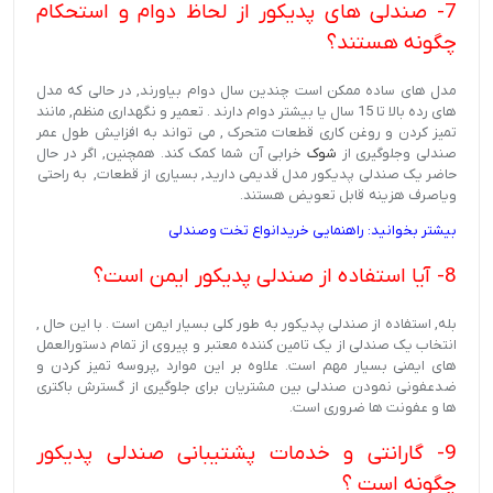
7- صندلی های پدیکور از لحاظ دوام و استحکام
چگونه هستند؟
مدل های ساده ممکن است چندین سال دوام بیاورند, در حالی که مدل
های رده بالا تا 15 سال یا بیشتر دوام دارند . تعمیر و نگهداری منظم, مانند
تمیز کردن و روغن کاری قطعات متحرک , می تواند به افزایش طول عمر
صندلی وجلوگیری از
شوک
خرابی آن شما کمک کند. همچنین, اگر در حال
حاضر یک صندلی پدیکور مدل قدیمی دارید, بسیاری از قطعات, به راحتی
ویاصرف هزینه قابل تعویض هستند.
بیشتر بخوانید: راهنمایی خریدانواع تخت وصندلی
8- آیا استفاده از صندلی پدیکور ایمن است؟
بله, استفاده از صندلی پدیکور به طور کلی بسیار ایمن است . با این حال ,
انتخاب یک صندلی از یک تامین کننده معتبر و پیروی از تمام دستورالعمل
های ایمنی بسیار مهم است. علاوه بر این موارد ,پروسه تمیز کردن و
ضدعفونی نمودن صندلی بین مشتریان برای جلوگیری از گسترش باکتری
ها و عفونت ها ضروری است.
9- گارانتی و خدمات پشتیبانی صندلی پدیکور
چگونه است ؟