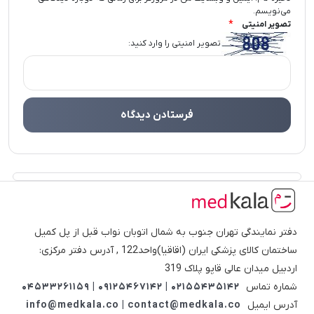
می‌نویسم.
*
تصویر امنیتی
تصویر امنیتی را وارد کنید:
دفتر نمایندگی تهران جنوب به شمال اتوبان نواب قبل از پل کمیل
ساختمان کالای پزشکی ایران (اقاقیا)واحد122 , آدرس دفتر مرکزی:
اردبیل میدان عالی قاپو پلاک 319
شماره تماس
02155435142 | 09125467142 | 04533261159
آدرس ایمیل
info@medkala.co | contact@medkala.co