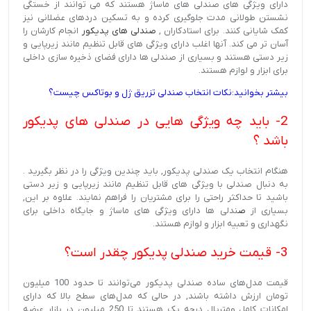
دارای ویژگی های صندلی های ماساژ هستند که می توانند از خستگی
نشستن طولانی مدت جلوگیری کرده و به تسکین دردهای عضلانی نیز
کمک شایانی کنند. برای استادکاران ,
ص
ندلی های پدیکور
انجام کارشان را
آسان تر می کند. آنها اغلب دارای ویژگی های قابل تنظیم مانند زیرپایی و
زیر دستی هستند و بسیاری از صندلی ها دارای فضای ذخیره سازی داخلی
برای ابزار و لوازم هستند.
بیشتر بخوانید:نکات انتخاب صندلی تزریق ژل و بوتاکس چیست؟
2- باید چه ویژگی هایی در صندلی های پدیکور
باشد ؟
هنگام انتخاب یک صندلی پدیکور, باید چندین ویژگی را در نظر بگیرید .
به دنبال صندلی با ویژگی های قابل تنظیم مانند زیرپایی و زیر دستی
باشید تا حداکثر راحتی را برای مشتریان را فراهم نمایند. علاوه بر این,
بسیاری از
ص
ندلی ها دارای ویژگی های ماساژ و جایگاه داخلی برای
نگهداری و تعبیه ابزار و لوازم هستند.
3- قیمت خرید صندلی پدیکور چقدر است؟
قیمت مدل‌های ساده صندلی پدیکور می‌توانند تا حدود 100 میلیون
تومان ارزش داشته باشند, در حالی که مدل‌های سطح بالا که دارای
امکانات کامل ومتریال درجه یک هستند تا 250 میلیون در بازار عرضه