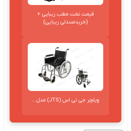
قیمت تخت مطب زیبایی +
(خریدصندلی زیبایی)
ویلچر جی تی اس (JTS) مدل...