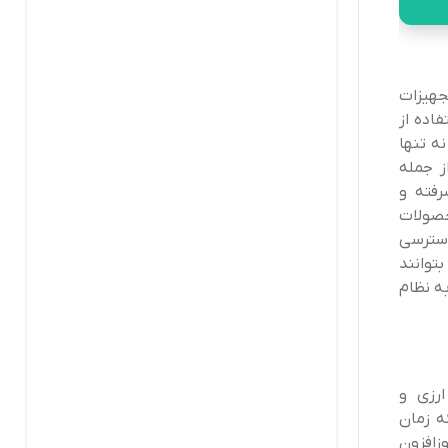
جهیزات
اده از
ه تنها
از جمله
رفته و
حصولات
دسترسی
توانند
به نظام
ارزی و
ه زمان
وزافزون