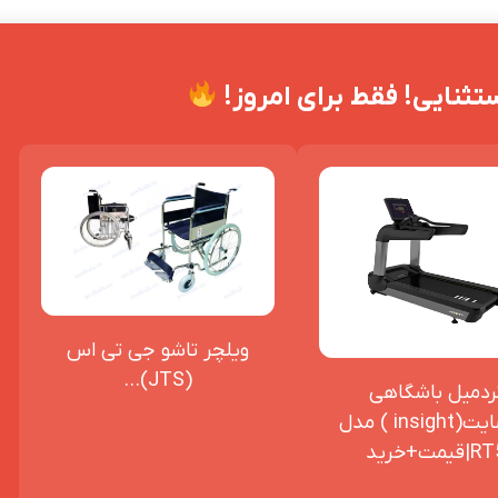
ثنایی! فقط برای امروز!
ویلچر تاشو جی تی اس
(JTS)...
ردمیل باشگاهی
اینسایت(insight ) مدل
|قیمت+خرید