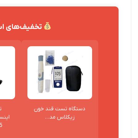
تخفیف‌های است
دستگاه تست قند خون
ت
زیکلاس مد...
RT5