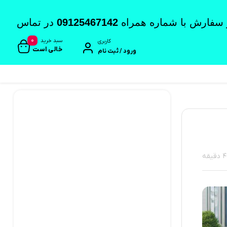
 و سفارش با شماره همراه
09125467142
در تماس
0
سبد خرید
کاربری
خالی است
ورود / ثبت نام