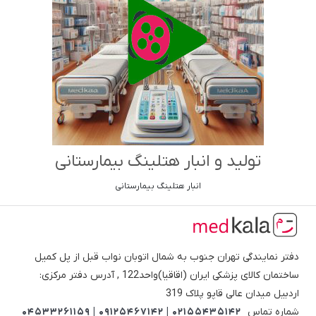
تولید و انبار هتلینگ بیمارستانی
انبار هتلینگ بیمارستانی
دفتر نمایندگی تهران جنوب به شمال اتوبان نواب قبل از پل کمیل
ساختمان کالای پزشکی ایران (اقاقیا)واحد122 , آدرس دفتر مرکزی:
اردبیل میدان عالی قاپو پلاک 319
شماره تماس
02155435142 | 09125467142 | 04533261159