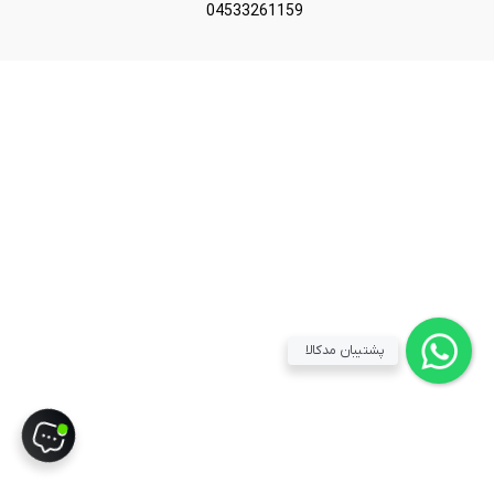
04533261159
پشتیبان مدکالا