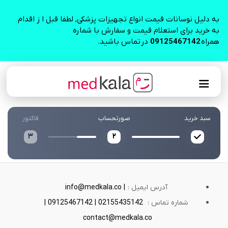
به دلیل نوسانات قیمت انواع تجهیزات پزشکی, لطفا قبل ا ز اقدام
به خرید برای استعلام قیمت و سفارش با شماره
همراه
09125467142
در تماس باشید.
سبد خرید
صورتحساب
فاکتور
3
2
آدرس ایمیل :
info@medkala.co |
شماره تماس :
02155435142 | 09125467142 |
contact@medkala.co